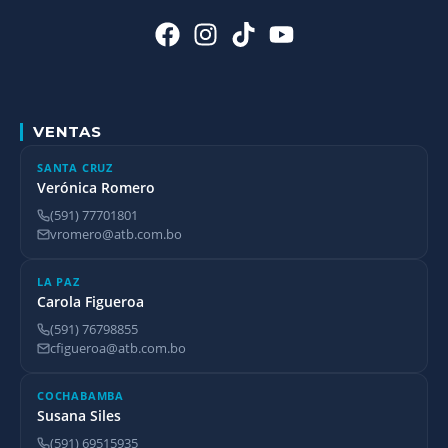
VENTAS
SANTA CRUZ
Verónica Romero
(591) 77701801
vromero@atb.com.bo
LA PAZ
Carola Figueroa
(591) 76798855
cfigueroa@atb.com.bo
COCHABAMBA
Susana Siles
(591) 69515935