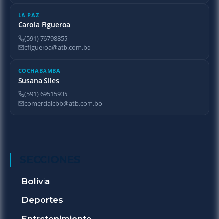
LA PAZ
Carola Figueroa
(591) 76798855
cfigueroa@atb.com.bo
COCHABAMBA
Susana Siles
(591) 69515935
comercialcbb@atb.com.bo
SECCIONES
Bolivia
Deportes
Entretenimiento