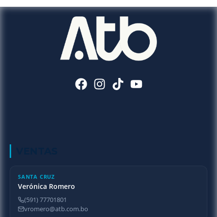
VENTAS
SANTA CRUZ
Verónica Romero
(591) 77701801
vromero@atb.com.bo