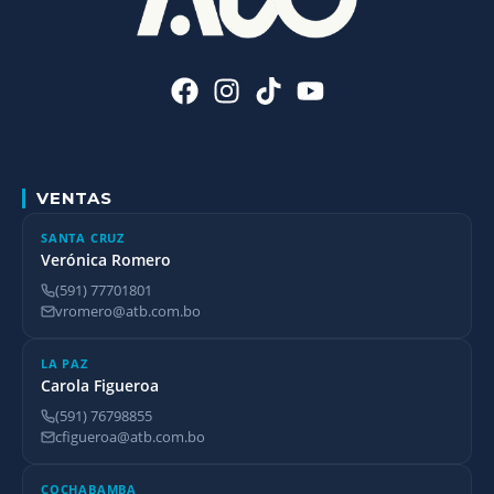
VENTAS
SANTA CRUZ
Verónica Romero
(591) 77701801
vromero@atb.com.bo
LA PAZ
Carola Figueroa
(591) 76798855
cfigueroa@atb.com.bo
COCHABAMBA