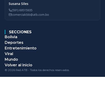
Susana Siles
(591) 69515935
comercialcbb@atb.com.bo
SECCIONES
Bolivia
Deportes
Entretenimiento
Viral
Mundo
Volver al inicio
© 2026 Red ATB - Todos los derechos reservados.