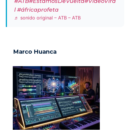
#ATB
#EstamosDeVuelta
#VideoVira
l
#áfricaprofeta
♬ sonido original – ATB – ATB
Marco Huanca