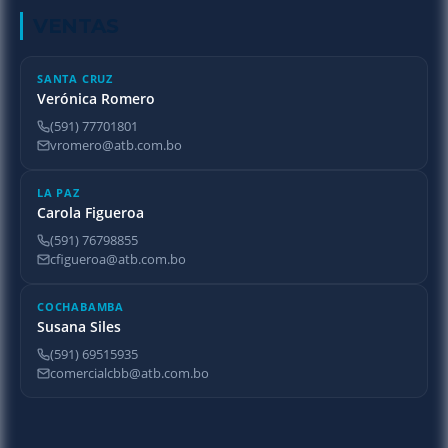
VENTAS
SANTA CRUZ
Verónica Romero
(591) 77701801
vromero@atb.com.bo
LA PAZ
Carola Figueroa
(591) 76798855
cfigueroa@atb.com.bo
COCHABAMBA
Susana Siles
(591) 69515935
comercialcbb@atb.com.bo