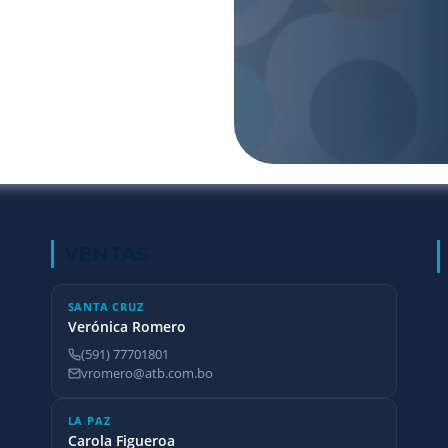
VENTAS
SANTA CRUZ
Verónica Romero
(591) 77701801
vromero@atb.com.bo
LA PAZ
Carola Figueroa