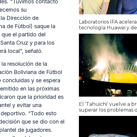
aldes. “Tuvimos contacto
decemos su
la Dirección de
Laboratorios IFA acelera
na de Fútbol) saque la
tecnología Huawei y des
 que el partido del
 Santa Cruz y para los
á local”, señaló.
la resolución de la
ción Boliviana de Fútbol
e concluidas y se espera
emitido en las próximas
icaron que la prioridad es
El ‘Tahuichi’ vuelve a br
ntel y evitar una
superar los problemas 
o deportivo. “Todo esto
decisión que se dio con el
plantel de jugadores.