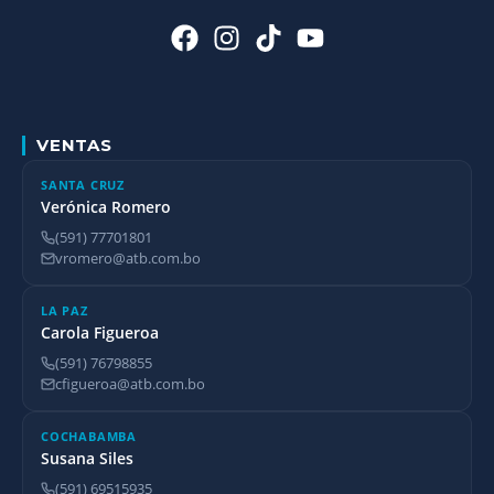
VENTAS
SANTA CRUZ
Verónica Romero
(591) 77701801
vromero@atb.com.bo
LA PAZ
Carola Figueroa
(591) 76798855
cfigueroa@atb.com.bo
COCHABAMBA
Susana Siles
(591) 69515935