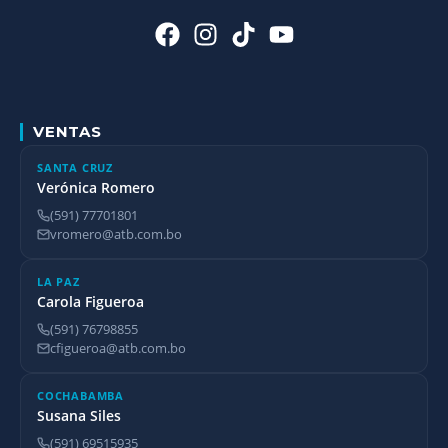
VENTAS
SANTA CRUZ
Verónica Romero
(591) 77701801
vromero@atb.com.bo
LA PAZ
Carola Figueroa
(591) 76798855
cfigueroa@atb.com.bo
COCHABAMBA
Susana Siles
(591) 69515935