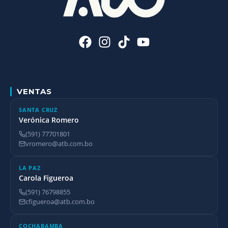
VENTAS
SANTA CRUZ
Verónica Romero
(591) 77701801
vromero@atb.com.bo
LA PAZ
Carola Figueroa
(591) 76798855
cfigueroa@atb.com.bo
COCHABAMBA