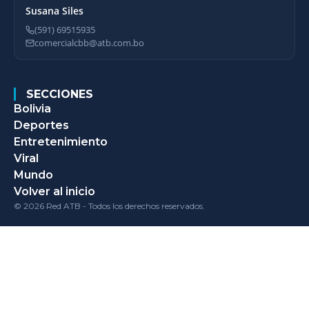
Susana Siles
(591) 69515935
comercialcbb@atb.com.bo
SECCIONES
Bolivia
Deportes
Entretenimiento
Viral
Mundo
Volver al inicio
© 2026 Red ATB - Todos los derechos reservados.