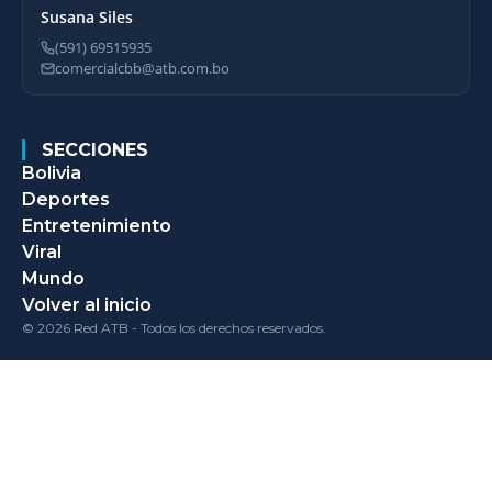
Susana Siles
(591) 69515935
comercialcbb@atb.com.bo
SECCIONES
Bolivia
Deportes
Entretenimiento
Viral
Mundo
Volver al inicio
© 2026 Red ATB - Todos los derechos reservados.