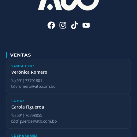
VENTAS
SANTA CRUZ
Verónica Romero
(591) 77701801
vromero@atb.com.bo
LA PAZ
Carola Figueroa
(591) 76798855
cfigueroa@atb.com.bo
COCHABAMBA