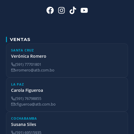
VENTAS
SANTA CRUZ
Verónica Romero
(591) 77701801
vromero@atb.com.bo
LA PAZ
Carola Figueroa
(591) 76798855
cfigueroa@atb.com.bo
COCHABAMBA
Susana Siles
(591) 69515935