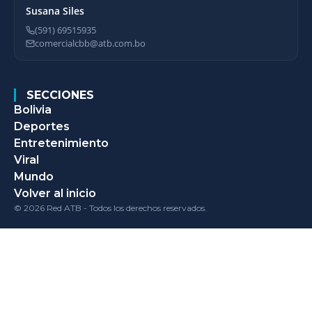
Susana Siles
(591) 69515935
comercialcbb@atb.com.bo
SECCIONES
Bolivia
Deportes
Entretenimiento
Viral
Mundo
Volver al inicio
© 2026 Red ATB - Todos los derechos reservados.