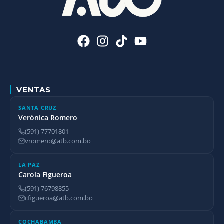
VENTAS
SANTA CRUZ
Verónica Romero
(591) 77701801
vromero@atb.com.bo
LA PAZ
Carola Figueroa
(591) 76798855
cfigueroa@atb.com.bo
COCHABAMBA