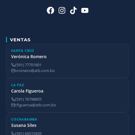
VENTAS
SANTA CRUZ
Verónica Romero
(591) 77701801
vromero@atb.com.bo
LA PAZ
Carola Figueroa
(591) 76798855
cfigueroa@atb.com.bo
COCHABAMBA
Susana Siles
(591) 69515935