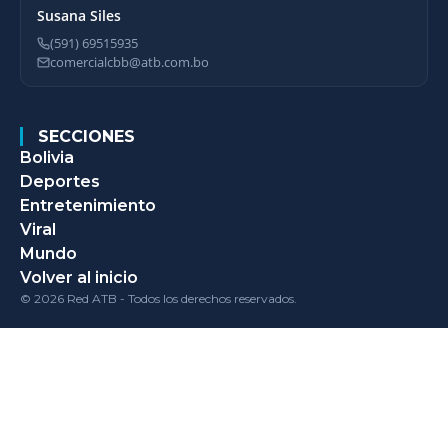
Susana Siles
(591) 69515935
comercialcbb@atb.com.bo
SECCIONES
Bolivia
Deportes
Entretenimiento
Viral
Mundo
Volver al inicio
© 2026 Red ATB - Todos los derechos reservados.