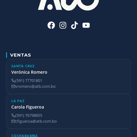
VENTAS
SANTA CRUZ
Verónica Romero
(591) 77701801
vromero@atb.com.bo
LA PAZ
Carola Figueroa
(591) 76798855
cfigueroa@atb.com.bo
COCHABAMBA