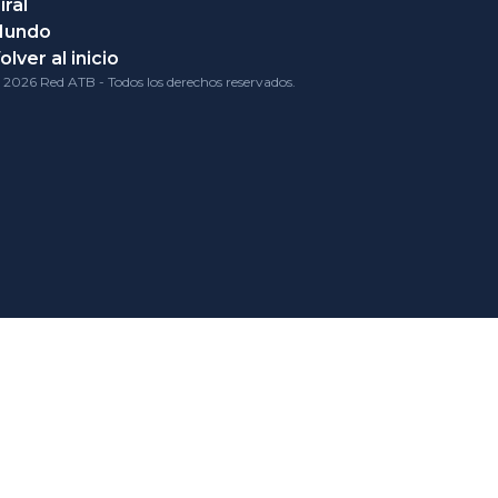
iral
Mundo
olver al inicio
 2026 Red ATB - Todos los derechos reservados.