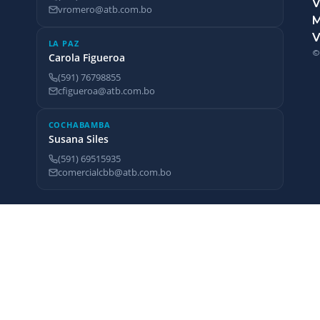
V
vromero@atb.com.bo
V
LA PAZ
©
Carola Figueroa
(591) 76798855
cfigueroa@atb.com.bo
COCHABAMBA
Susana Siles
(591) 69515935
comercialcbb@atb.com.bo