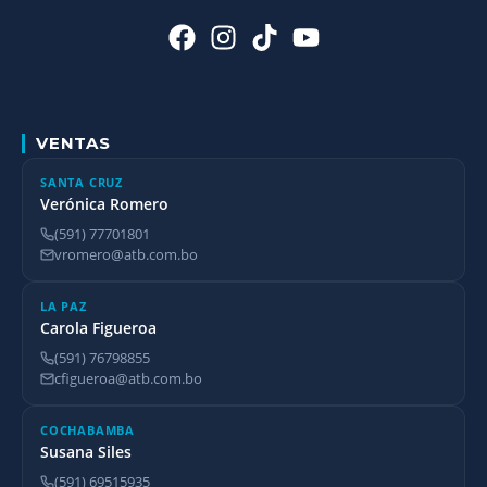
VENTAS
SANTA CRUZ
Verónica Romero
(591) 77701801
vromero@atb.com.bo
LA PAZ
Carola Figueroa
(591) 76798855
cfigueroa@atb.com.bo
COCHABAMBA
Susana Siles
(591) 69515935