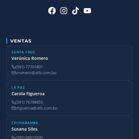
VENTAS
SANTA CRUZ
Verónica Romero
(591) 77701801
vromero@atb.com.bo
LA PAZ
Carola Figueroa
(591) 76798855
cfigueroa@atb.com.bo
COCHABAMBA
Susana Siles
(591) 69515935