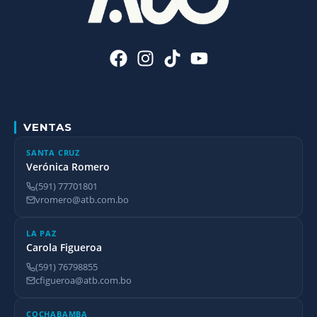
VENTAS
SANTA CRUZ
Verónica Romero
(591) 77701801
vromero@atb.com.bo
LA PAZ
Carola Figueroa
(591) 76798855
cfigueroa@atb.com.bo
COCHABAMBA