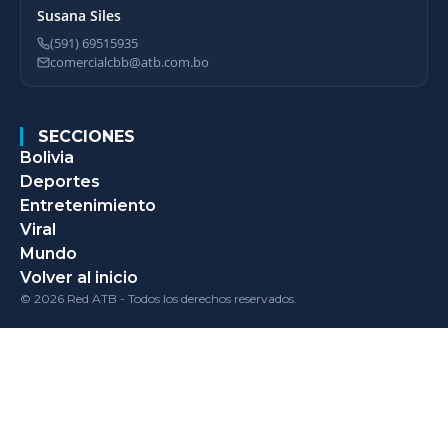
Susana Siles
(591) 69515935
comercialcbb@atb.com.bo
SECCIONES
Bolivia
Deportes
Entretenimiento
Viral
Mundo
Volver al inicio
© 2026 Red ATB - Todos los derechos reservados.