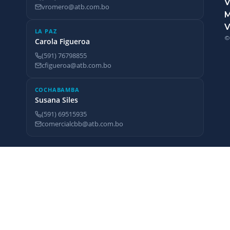
V
vromero@atb.com.bo
V
LA PAZ
©
Carola Figueroa
(591) 76798855
cfigueroa@atb.com.bo
COCHABAMBA
Susana Siles
(591) 69515935
comercialcbb@atb.com.bo