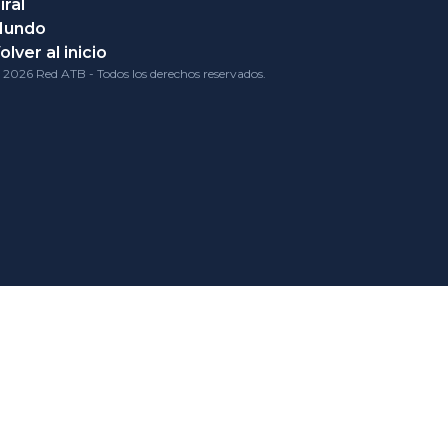
iral
Mundo
olver al inicio
 2026 Red ATB - Todos los derechos reservados.