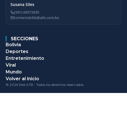
Susana Siles
(591) 69515935
comercialcbb@atb.com.bo
SECCIONES
Bolivia
Deportes
Entretenimiento
Viral
Mundo
Volver al inicio
© 2026 Red ATB - Todos los derechos reservados.