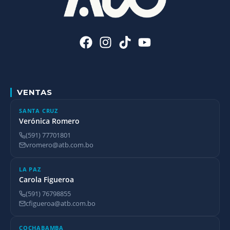
VENTAS
SANTA CRUZ
Verónica Romero
(591) 77701801
vromero@atb.com.bo
LA PAZ
Carola Figueroa
(591) 76798855
cfigueroa@atb.com.bo
COCHABAMBA