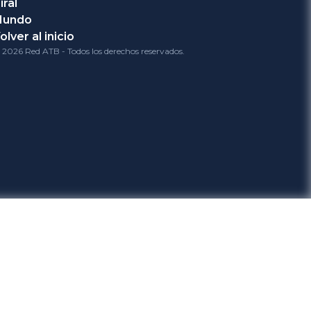
iral
Mundo
olver al inicio
 2026 Red ATB - Todos los derechos reservados.