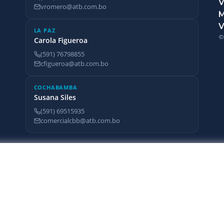
V
vromero@atb.com.bo
V
LA PAZ
©
Carola Figueroa
(591) 76798855
cfigueroa@atb.com.bo
COCHABAMBA
Susana Siles
(591) 69515935
comercialcbb@atb.com.bo