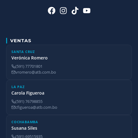
VENTAS
SANTA CRUZ
Verónica Romero
(591) 77701801
vromero@atb.com.bo
LA PAZ
Carola Figueroa
(591) 76798855
cfigueroa@atb.com.bo
COCHABAMBA
Susana Siles
(591) 69515935