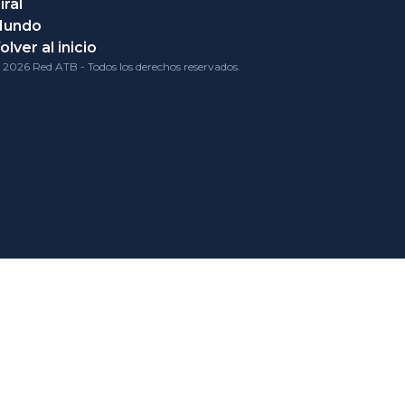
iral
Mundo
olver al inicio
 2026 Red ATB - Todos los derechos reservados.