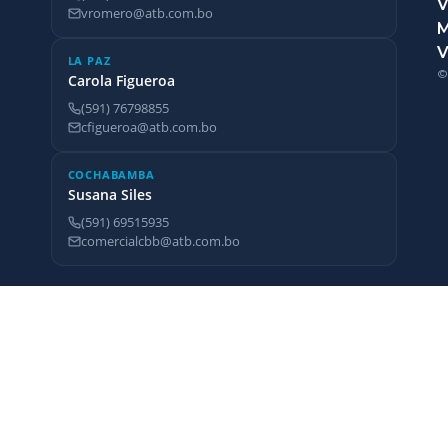
V
vromero@atb.com.bo
V
LA PAZ
©
Carola Figueroa
(591) 76798855
cfigueroa@atb.com.bo
COCHABAMBA
Susana Siles
(591) 69515935
comercialcbb@atb.com.bo