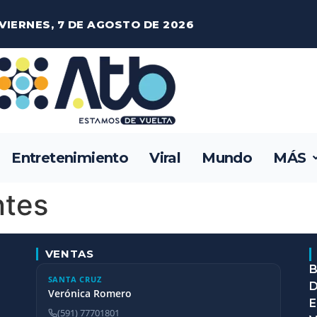
VIERNES, 7 DE AGOSTO DE 2026
Entretenimiento
Viral
Mundo
MÁS
ntes
VENTAS
B
SANTA CRUZ
D
Verónica Romero
E
(591) 77701801