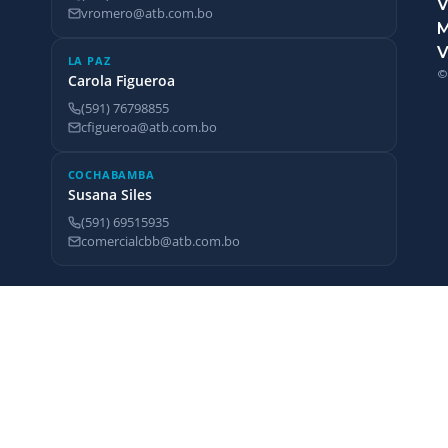
V
vromero@atb.com.bo
V
LA PAZ
©
Carola Figueroa
(591) 76798855
cfigueroa@atb.com.bo
COCHABAMBA
Susana Siles
(591) 69515935
comercialcbb@atb.com.bo