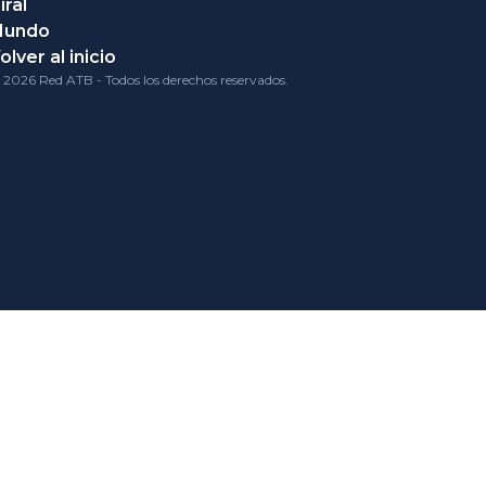
iral
Mundo
olver al inicio
 2026 Red ATB - Todos los derechos reservados.