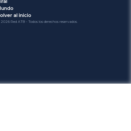
iral
Mundo
olver al inicio
 2026 Red ATB - Todos los derechos reservados.