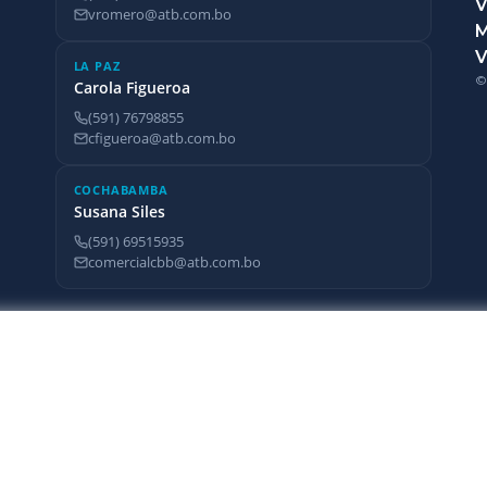
V
vromero@atb.com.bo
V
LA PAZ
©
Carola Figueroa
(591) 76798855
cfigueroa@atb.com.bo
COCHABAMBA
Susana Siles
(591) 69515935
comercialcbb@atb.com.bo