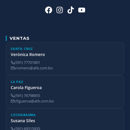
VENTAS
SANTA CRUZ
Verónica Romero
(591) 77701801
vromero@atb.com.bo
LA PAZ
Carola Figueroa
(591) 76798855
cfigueroa@atb.com.bo
COCHABAMBA
Susana Siles
(591) 69515935