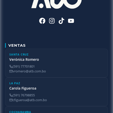
VENTAS
SANTA CRUZ
Verónica Romero
(591) 77701801
vromero@atb.com.bo
LA PAZ
Carola Figueroa
(591) 76798855
cfigueroa@atb.com.bo
COCHABAMBA