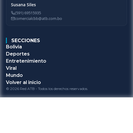
Susana Siles
(591) 69515935
comercialcbb@atb.com.bo
SECCIONES
Bolivia
Deportes
Entretenimiento
Viral
Mundo
Volver al inicio
© 2026 Red ATB - Todos los derechos reservados.