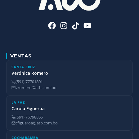
VENTAS
SANTA CRUZ
Verónica Romero
(591) 77701801
vromero@atb.com.bo
LA PAZ
Carola Figueroa
(591) 76798855
cfigueroa@atb.com.bo
COCHABAMBA