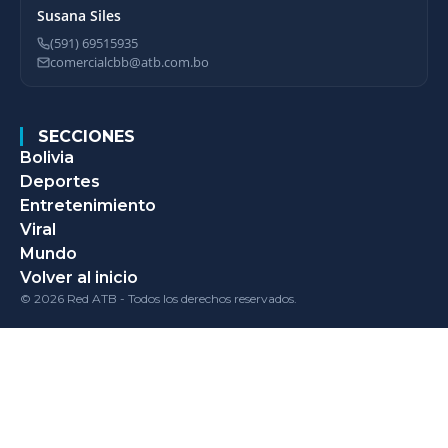
Susana Siles
(591) 69515935
comercialcbb@atb.com.bo
SECCIONES
Bolivia
Deportes
Entretenimiento
Viral
Mundo
Volver al inicio
© 2026 Red ATB - Todos los derechos reservados.