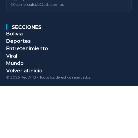
comercialcbb@atb.com.bo
SECCIONES
Bolivia
Deportes
Entretenimiento
Viral
Mundo
Volver al inicio
© 2026 Red ATB - Todos los derechos reservados.