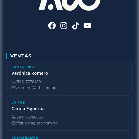
VENTAS
SANTA CRUZ
Verónica Romero
(591) 77701801
vromero@atb.com.bo
LA PAZ
Carola Figueroa
(591) 76798855
cfigueroa@atb.com.bo
COCHABAMBA