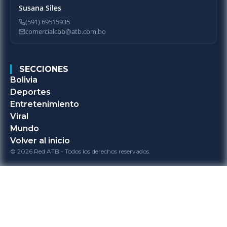
Susana Siles
(591) 69515935
comercialcbb@atb.com.bo
SECCIONES
Bolivia
Deportes
Entretenimiento
Viral
Mundo
Volver al inicio
© 2026 Red ATB - Todos los derechos reservados.