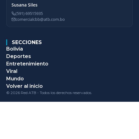
Susana Siles
(591) 69515935
comercialcbb@atb.com.bo
SECCIONES
Bolivia
Deportes
Entretenimiento
Viral
Mundo
Volver al inicio
© 2026 Red ATB - Todos los derechos reservados.