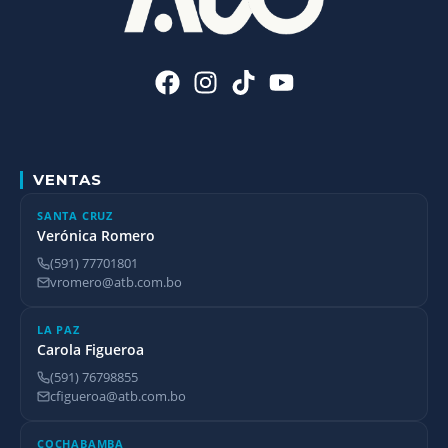
VENTAS
SANTA CRUZ
Verónica Romero
(591) 77701801
vromero@atb.com.bo
LA PAZ
Carola Figueroa
(591) 76798855
cfigueroa@atb.com.bo
COCHABAMBA