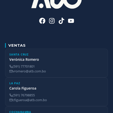
VENTAS
SANTA CRUZ
Verónica Romero
(591) 77701801
vromero@atb.com.bo
LA PAZ
Carola Figueroa
(591) 76798855
cfigueroa@atb.com.bo
COCHABAMBA