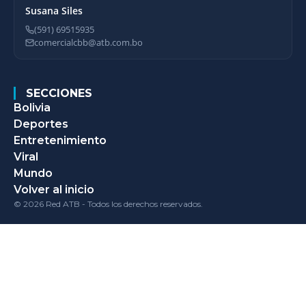
Susana Siles
(591) 69515935
comercialcbb@atb.com.bo
SECCIONES
Bolivia
Deportes
Entretenimiento
Viral
Mundo
Volver al inicio
© 2026 Red ATB - Todos los derechos reservados.