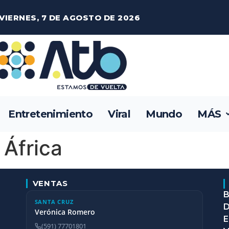
VIERNES, 7 DE AGOSTO DE 2026
Entretenimiento
Viral
Mundo
MÁS
África
VENTAS
B
SANTA CRUZ
D
Verónica Romero
E
(591) 77701801