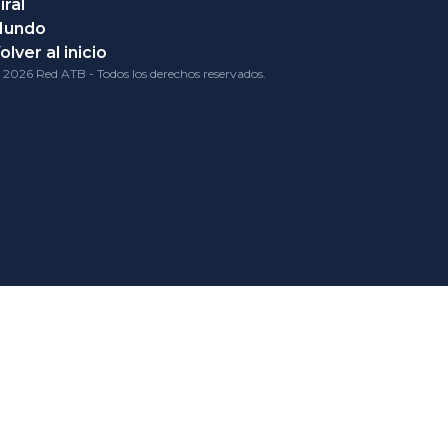
iral
Mundo
olver al inicio
 2026 Red ATB - Todos los derechos reservados.