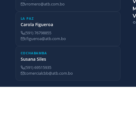
V
vromero@atb.com.bo
V
LA PAZ
©
Carola Figueroa
(591) 76798855
cfigueroa@atb.com.bo
COCHABAMBA
Susana Siles
(591) 69515935
comercialcbb@atb.com.bo