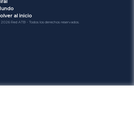
iral
Mundo
olver al inicio
 2026 Red ATB - Todos los derechos reservados.