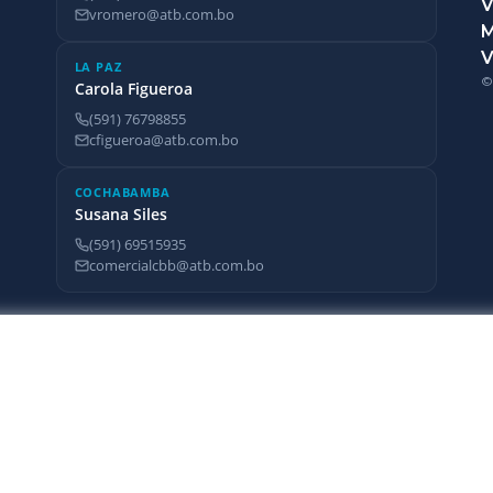
V
vromero@atb.com.bo
V
LA PAZ
©
Carola Figueroa
(591) 76798855
cfigueroa@atb.com.bo
COCHABAMBA
Susana Siles
(591) 69515935
comercialcbb@atb.com.bo