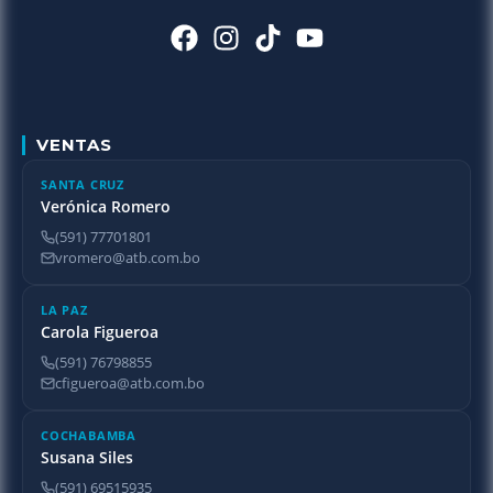
VENTAS
SANTA CRUZ
Verónica Romero
(591) 77701801
vromero@atb.com.bo
LA PAZ
Carola Figueroa
(591) 76798855
cfigueroa@atb.com.bo
COCHABAMBA
Susana Siles
(591) 69515935