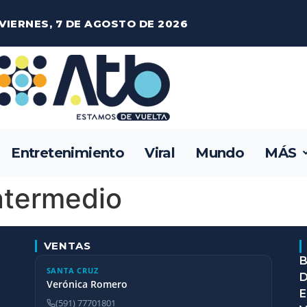
VIERNES, 7 DE AGOSTO DE 2026
Entretenimiento
Viral
Mundo
MÁS
ntermedio
VENTAS
B
SANTA CRUZ
D
Verónica Romero
E
(591) 77701801