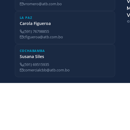
V
vromero@atb.com.bo
V
LA PAZ
©
Carola Figueroa
(591) 76798855
cfigueroa@atb.com.bo
COCHABAMBA
Susana Siles
(591) 69515935
comercialcbb@atb.com.bo