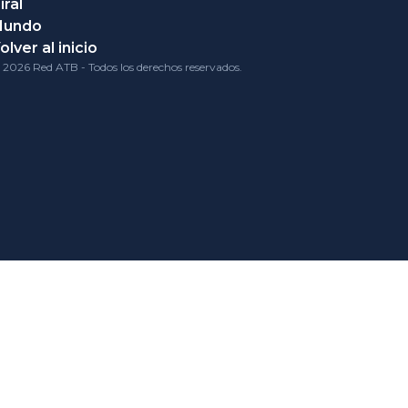
iral
Mundo
olver al inicio
 2026 Red ATB - Todos los derechos reservados.