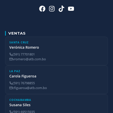
VENTAS
SANTA CRUZ
Verónica Romero
(591) 77701801
vromero@atb.com.bo
LA PAZ
Carola Figueroa
(591) 76798855
cfigueroa@atb.com.bo
COCHABAMBA
Susana Siles
(591) 69515935