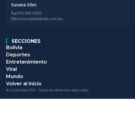
Susana Siles
(591) 69515935
comercialcbb@atb.com.bo
SECCIONES
Bolivia
Deportes
Entretenimiento
Viral
Mundo
Volver al inicio
© 2026 Red ATB - Todos los derechos reservados.