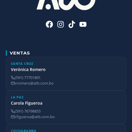
VENTAS
SANTA CRUZ
Verónica Romero
(591) 77701801
vromero@atb.com.bo
LA PAZ
Carola Figueroa
(591) 76798855
cfigueroa@atb.com.bo
COCHABAMBA