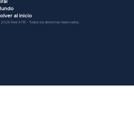
iral
Mundo
olver al inicio
 2026 Red ATB - Todos los derechos reservados.