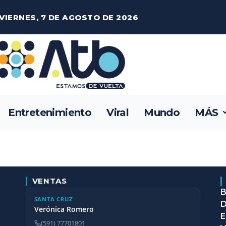
VIERNES, 7 DE AGOSTO DE 2026
Entretenimiento
Viral
Mundo
MÁS
VENTAS
B
SANTA CRUZ
D
Verónica Romero
E
(591) 77701801