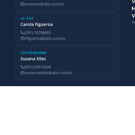
V
vromero@atb.com.bo
V
LA PAZ
©
Carola Figueroa
(591) 76798855
cfigueroa@atb.com.bo
COCHABAMBA
Susana Siles
(591) 69515935
comercialcbb@atb.com.bo