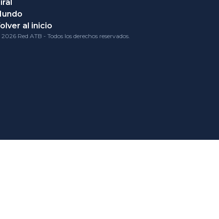
iral
Mundo
olver al inicio
 2026 Red ATB - Todos los derechos reservados.