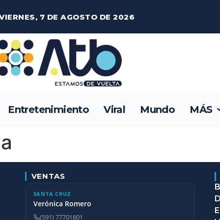
VIERNES, 7 DE AGOSTO DE 2026
Entretenimiento
Viral
Mundo
MÁS
ca
VENTAS
B
SANTA CRUZ
D
Verónica Romero
E
(591) 77701801