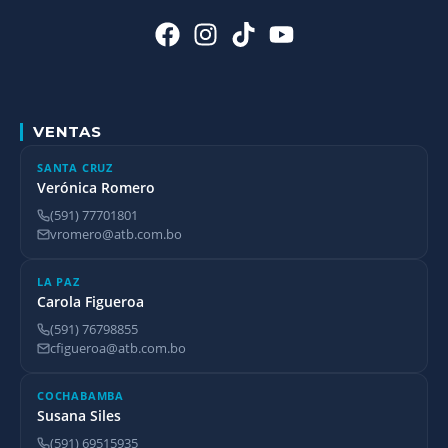
VENTAS
SANTA CRUZ
Verónica Romero
(591) 77701801
vromero@atb.com.bo
LA PAZ
Carola Figueroa
(591) 76798855
cfigueroa@atb.com.bo
COCHABAMBA
Susana Siles
(591) 69515935