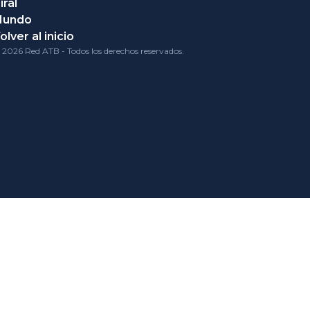
iral
Mundo
olver al inicio
 2026 Red ATB - Todos los derechos reservados.