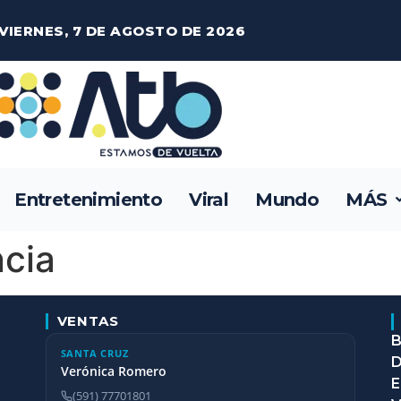
VIERNES, 7 DE AGOSTO DE 2026
Entretenimiento
Viral
Mundo
MÁS
cia
VENTAS
B
SANTA CRUZ
D
Verónica Romero
E
(591) 77701801