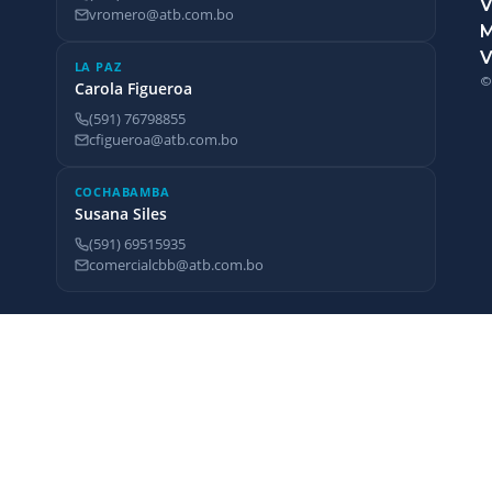
V
vromero@atb.com.bo
V
LA PAZ
©
Carola Figueroa
(591) 76798855
cfigueroa@atb.com.bo
COCHABAMBA
Susana Siles
(591) 69515935
comercialcbb@atb.com.bo