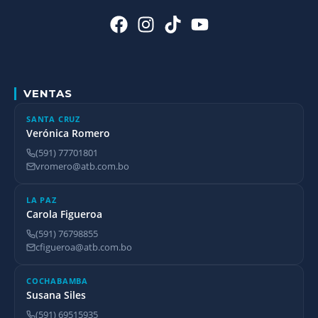
VENTAS
SANTA CRUZ
Verónica Romero
(591) 77701801
vromero@atb.com.bo
LA PAZ
Carola Figueroa
(591) 76798855
cfigueroa@atb.com.bo
COCHABAMBA
Susana Siles
(591) 69515935