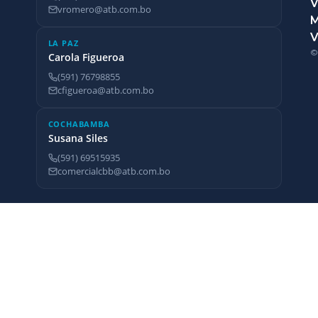
V
vromero@atb.com.bo
V
LA PAZ
©
Carola Figueroa
(591) 76798855
cfigueroa@atb.com.bo
COCHABAMBA
Susana Siles
(591) 69515935
comercialcbb@atb.com.bo