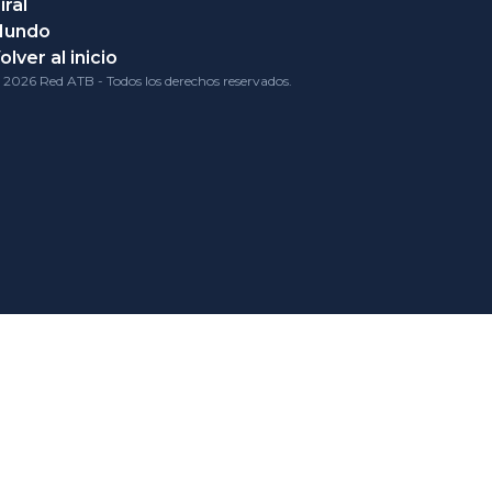
iral
Mundo
olver al inicio
 2026 Red ATB - Todos los derechos reservados.