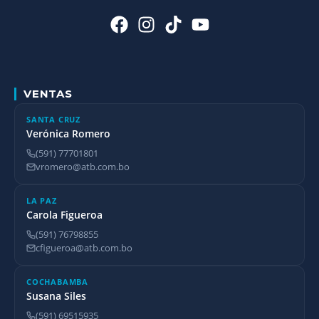
VENTAS
SANTA CRUZ
Verónica Romero
(591) 77701801
vromero@atb.com.bo
LA PAZ
Carola Figueroa
(591) 76798855
cfigueroa@atb.com.bo
COCHABAMBA
Susana Siles
(591) 69515935