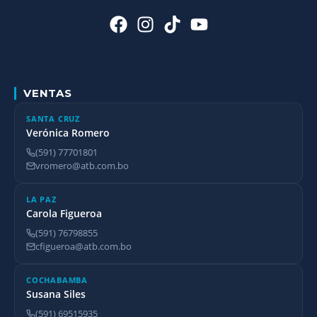
VENTAS
SANTA CRUZ
Verónica Romero
(591) 77701801
vromero@atb.com.bo
LA PAZ
Carola Figueroa
(591) 76798855
cfigueroa@atb.com.bo
COCHABAMBA
Susana Siles
(591) 69515935