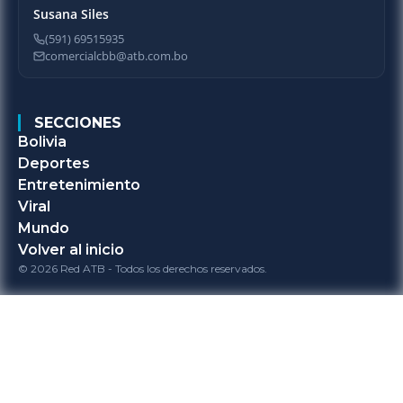
Susana Siles
(591) 69515935
comercialcbb@atb.com.bo
SECCIONES
Bolivia
Deportes
Entretenimiento
Viral
Mundo
Volver al inicio
© 2026 Red ATB - Todos los derechos reservados.