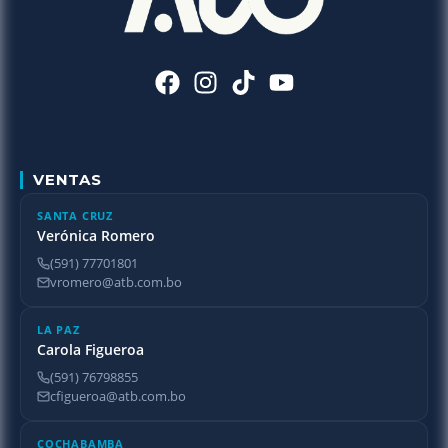
VENTAS
SANTA CRUZ
Verónica Romero
(591) 77701801
vromero@atb.com.bo
LA PAZ
Carola Figueroa
(591) 76798855
cfigueroa@atb.com.bo
COCHABAMBA