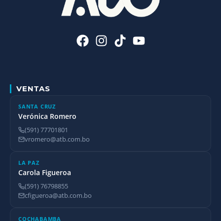
VENTAS
SANTA CRUZ
Verónica Romero
(591) 77701801
vromero@atb.com.bo
LA PAZ
Carola Figueroa
(591) 76798855
cfigueroa@atb.com.bo
COCHABAMBA