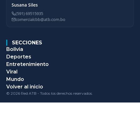
Susana Siles
(591) 69515935
comercialcbb@atb.com.bo
SECCIONES
Bolivia
Deportes
Entretenimiento
Viral
Mundo
Volver al inicio
© 2026 Red ATB - Todos los derechos reservados.