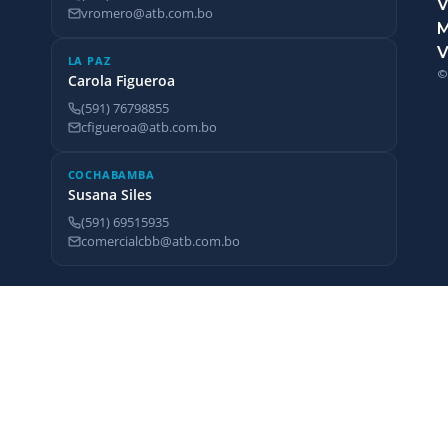
V
vromero@atb.com.bo
V
LA PAZ
©
Carola Figueroa
(591) 76798855
cfigueroa@atb.com.bo
COCHABAMBA
Susana Siles
(591) 69515935
comercialcbb@atb.com.bo