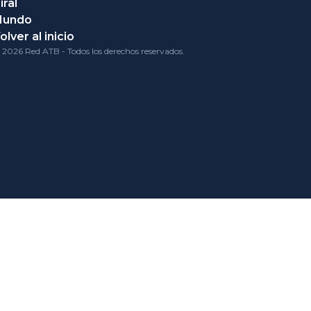
iral
Mundo
olver al inicio
 2026 Red ATB - Todos los derechos reservados.