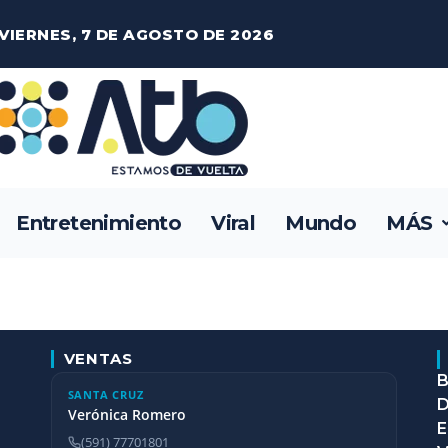
VIERNES, 7 DE AGOSTO DE 2026
Entretenimiento
Viral
Mundo
MÁS
VENTAS
B
SANTA CRUZ
D
Verónica Romero
E
(591) 77701801