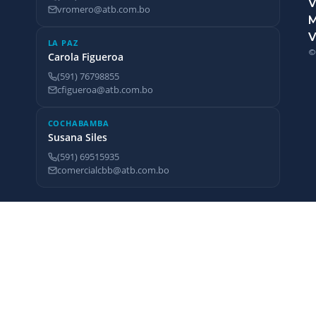
V
vromero@atb.com.bo
V
LA PAZ
©
Carola Figueroa
(591) 76798855
cfigueroa@atb.com.bo
COCHABAMBA
Susana Siles
(591) 69515935
comercialcbb@atb.com.bo