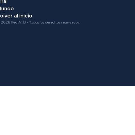
iral
Mundo
olver al inicio
 2026 Red ATB - Todos los derechos reservados.